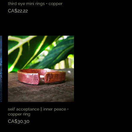
third eye mini rings • copper
快速瀏覽
價格
CA$22.22
self acceptance || inner peace •
快速瀏覽
copper ring
價格
CA$30.30