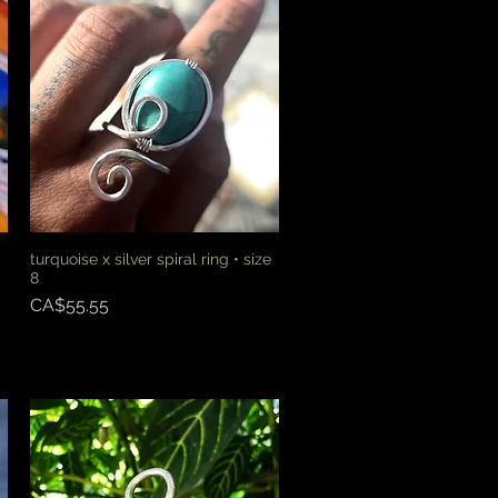
turquoise x silver spiral ring • size
快速瀏覽
8
價格
CA$55.55