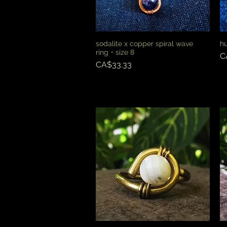
sodalite x copper spiral wave
hu
快速瀏覽
ring・size 8
C
價格
CA$33.33