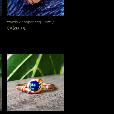
cowrie x copper ring・size 7
快速瀏覽
價格
CA$35.35