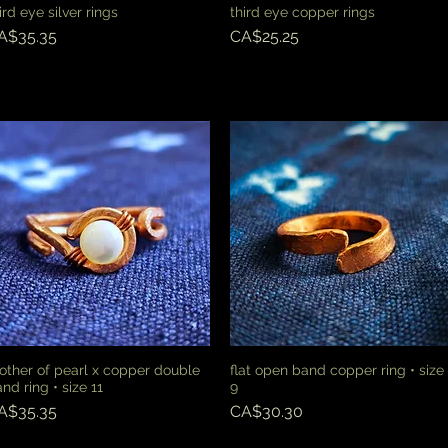
ird eye silver rings
third eye copper rings
快速瀏覽
快速瀏覽
價格
價格
A$35.35
CA$25.25
ther of pearl x copper double
flat open band copper ring • size
快速瀏覽
快速瀏覽
nd ring • size 11
9
價格
價格
A$35.35
CA$30.30