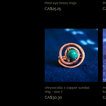
third eye brass rings
th
快速瀏覽
價格
CA$25.25
C
chrysocolla x copper sundial
mo
快速瀏覽
ring・size 7
ba
價格
CA$30.30
C