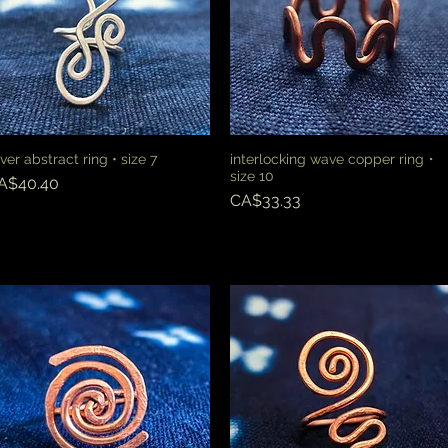
lver abstract ring • size 7
interlocking wave copper ring・
快速瀏覽
快速瀏覽
size 10
價格
A$40.40
價格
CA$33.33