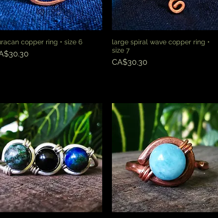
racan copper ring • size 6
large spiral wave copper ring •
快速瀏覽
快速瀏覽
size 7
價格
A$30.30
價格
CA$30.30