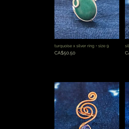
turquoise x silver ring • size 9
si
快速瀏覽
價格
CA$50.50
C