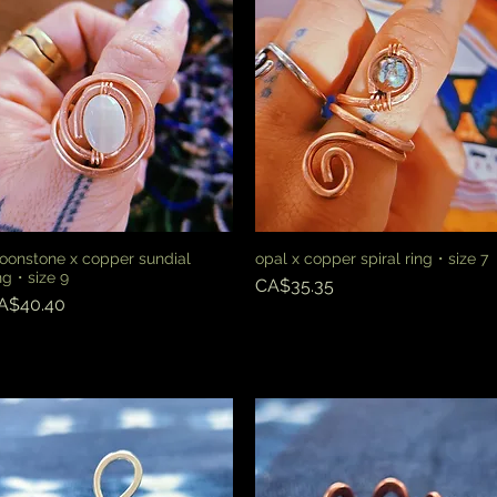
onstone x copper sundial
opal x copper spiral ring・size 7
快速瀏覽
快速瀏覽
ng・size 9
價格
CA$35.35
價格
A$40.40