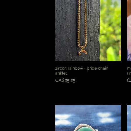
zircon rainbow • pride chain
mo
快速瀏覽
anklet
ri
價格
CA$25.25
C